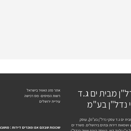
ל"ן מבית ים ג.ד
אתר מזג האוויר בישראל
רשות המיסים- מס רכישה
 נדל"ן בע"מ
עיריית ירושלים
בית ים ג.ד עסקי נדל"ן בע"מ}, עוסק
וץ ושמאות דירות ובתים בירושלים. משרד ים
שכונות שבהם אנו מוכרים דירות : מושבה
 ע"י גלעד דיין ,העוסק בענף שיווק הנדל"ן