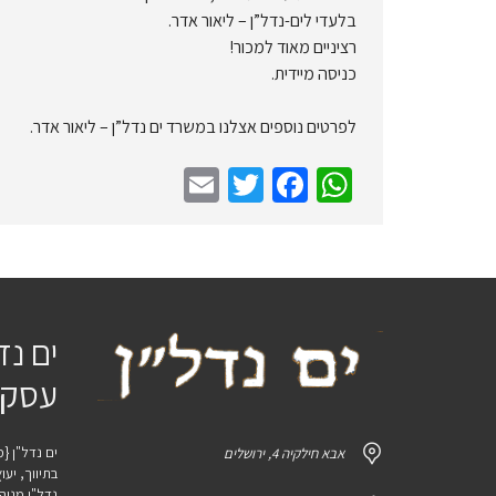
בלעדי לים-נדל”ן – ליאור אדר.
רציניים מאוד למכור!
כניסה מיידית.
לפרטים נוספים אצלנו במשרד ים נדל”ן – ליאור אדר.
E
T
Fa
W
m
wi
ce
h
ail
tt
b
at
er
o
sA
o
p
ים נד
k
p
עסקי
ים נדל"ן {מ
אבא חילקיה 4, ירושלים
בתיווך, יע
נדל"ן מנוהל