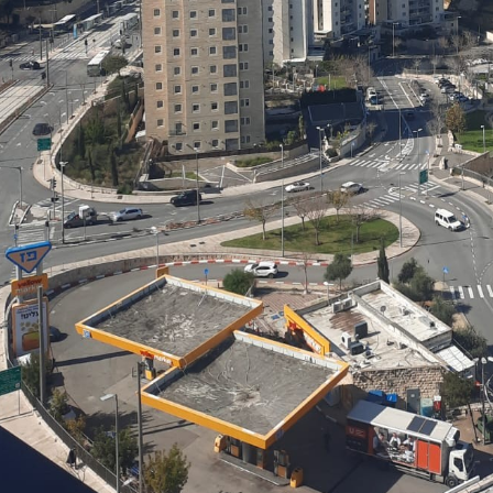
ו
פ
ר
ו
י
ק
ט
י
ם
ח
ד
ש
י
ם