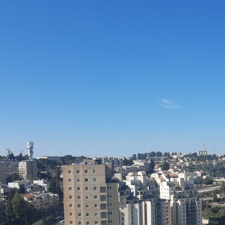
כ
ס
י
ם
ל
ה
ש
כ
ר
ה
נ
כ
ס
י
ם
ש
נ
מ
כ
ר