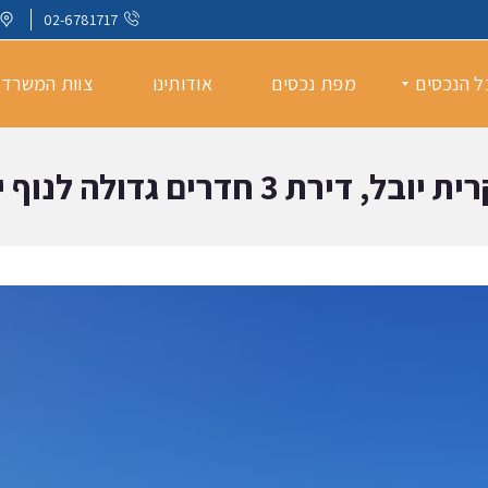
02-6781717
ל הנכסים
מפת נכסים
אודותינו
צוות המשרד
ת 3 חדרים גדולה לנוף ירוק ופתוח
נ
כ
ס
י
ם
ל
מ
כ
י
ר
ה
נ