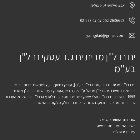
אבא חילקיה 4, ירושלים
052-2636662 02-678-17-17
yamgilad@gmail.com
ים נדל"ן מבית ים ג.ד עסקי נדל"ן
בע"מ
ים נדל"ן {מבית ים ג.ד עסקי נדל"ן בע"מ}, עוסק בתיווך, יעוץ ושמאות דירות ובתים
בירושלים. משרד ים נדל"ן מנוהל ע"י גלעד דיין ,העוסק בענף שיווק הנדל"ן משנת
1995. במשרד ים נדל"ן נוהלי שיווק ייחודיים ומקצועיים לענף הנדל"ן הירושלמי. הערכת
שווי דירות מקצועי ומדויק. נשמח לראותכם כחלק מלקוחות המשרד.
אתר מזג האוויר בישראל
רשות המיסים- מס רכישה
עיריית ירושלים