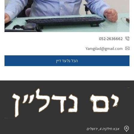
052-2636662
Yamgilad@gmail.com
הכל גלעד דיין
אבא חילקיה 4, ירושלים