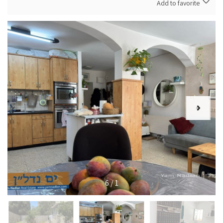
Add to favorite
6
/
1