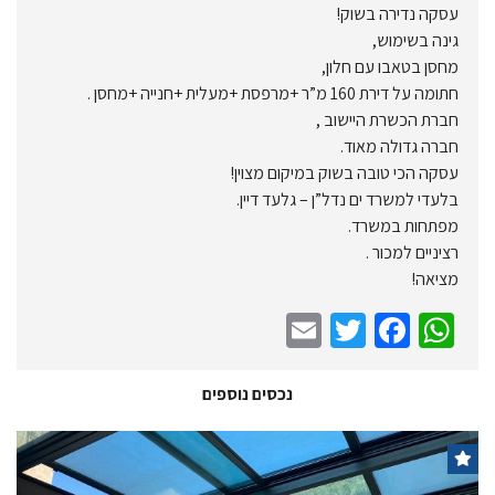
עסקה נדירה בשוק!
גינה בשימוש,
מחסן בטאבו עם חלון,
חתומה על דירת 160 מ”ר +מרפסת +מעלית +חנייה +מחסן .
חברת הכשרת היישוב ,
חברה גדולה מאוד.
עסקה הכי טובה בשוק במיקום מצוין!
בלעדי למשרד ים נדל”ן – גלעד דיין.
מפתחות במשרד.
רציניים למכור .
מציאה!
E
T
Fa
W
m
wi
ce
h
ail
tt
b
at
נכסים נוספים
er
o
sA
o
p