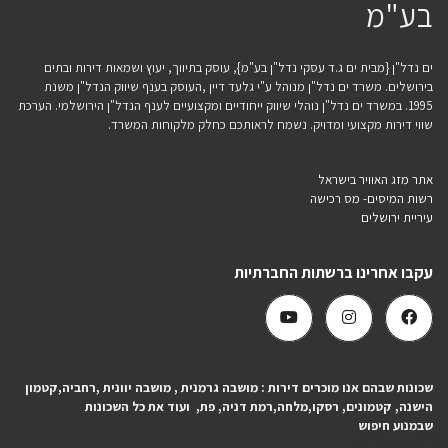
בע"מ
ים נדל"ן {מבית ים ג.ד עסקי נדל"ן בע"מ}, עוסק בתיווך, יעוץ ושמאות דירות ובתים
בירושלים. משרד ים נדל"ן מנוהל ע"י גלעד דיין ,העוסק בענף שיווק הנדל"ן משנת
1995. במשרד ים נדל"ן נוהלי שיווק ייחודיים ומקצועיים לענף הנדל"ן הירושלמי. הערכת
שווי דירות מקצועי ומדויק. נשמח לראותכם כחלק מלקוחות המשרד.
אתר מזג האוויר בישראל
רשות המיסים- מס רכישה
עיריית ירושלים
עקבו אחרינו ברשתות החברתיות
שכונות שבהם אנו מוכרים דירות : מושבה גרמנית , מושבה יוונית ,רחביה,קטמון
הישנה, קטמונים, רסקו,מלחה,רמת דניה, פת, ועוד את כל השכונות
שבמנוע חיפוש