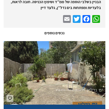
הבניין בשלבי הוספה של ממ”ד ושיפוץ הכניסה. חובה לראות,
בלעדיות ומפתחות בים נדל”ן, גלעד דיין
E
T
Fa
W
m
wi
ce
h
ail
tt
b
at
נכסים נוספים
er
o
sA
o
p
k
p