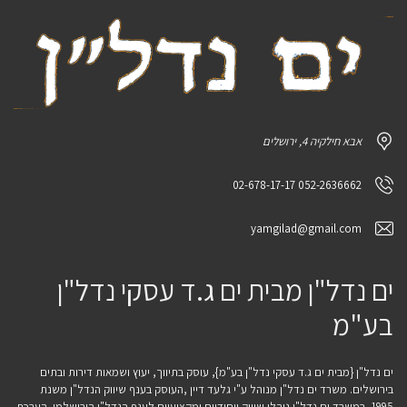
אבא חילקיה 4, ירושלים
052-2636662 02-678-17-17
yamgilad@gmail.com
ים נדל"ן מבית ים ג.ד עסקי נדל"ן
בע"מ
ים נדל"ן {מבית ים ג.ד עסקי נדל"ן בע"מ}, עוסק בתיווך, יעוץ ושמאות דירות ובתים
בירושלים. משרד ים נדל"ן מנוהל ע"י גלעד דיין ,העוסק בענף שיווק הנדל"ן משנת
1995. במשרד ים נדל"ן נוהלי שיווק ייחודיים ומקצועיים לענף הנדל"ן הירושלמי. הערכת