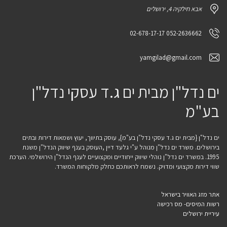
אבא חילקיה 4, ירושלים
052-2636662 02-678-17-17
yamgilad@gmail.com
ים נדל"ן מבית ים ג.ד עסקי נדל"ן
בע"מ
ים נדל"ן {מבית ים ג.ד עסקי נדל"ן בע"מ}, עוסק בתיווך, יעוץ ושמאות דירות ובתים
בירושלים. משרד ים נדל"ן מנוהל ע"י גלעד דיין ,העוסק בענף שיווק הנדל"ן משנת
1995. במשרד ים נדל"ן נוהלי שיווק ייחודיים ומקצועיים לענף הנדל"ן הירושלמי. הערכת
שווי דירות מקצועי ומדויק. נשמח לראותכם כחלק מלקוחות המשרד.
אתר מזג האוויר בישראל
רשות המיסים- מס רכישה
עיריית ירושלים