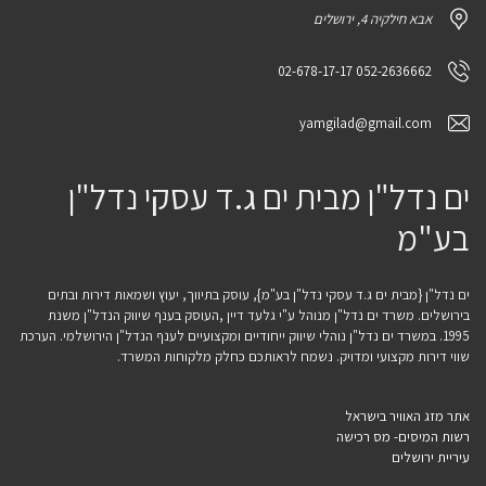
אבא חילקיה 4, ירושלים
052-2636662 02-678-17-17
yamgilad@gmail.com
ים נדל"ן מבית ים ג.ד עסקי נדל"ן
בע"מ
ים נדל"ן {מבית ים ג.ד עסקי נדל"ן בע"מ}, עוסק בתיווך, יעוץ ושמאות דירות ובתים
בירושלים. משרד ים נדל"ן מנוהל ע"י גלעד דיין ,העוסק בענף שיווק הנדל"ן משנת
1995. במשרד ים נדל"ן נוהלי שיווק ייחודיים ומקצועיים לענף הנדל"ן הירושלמי. הערכת
שווי דירות מקצועי ומדויק. נשמח לראותכם כחלק מלקוחות המשרד.
אתר מזג האוויר בישראל
רשות המיסים- מס רכישה
עיריית ירושלים